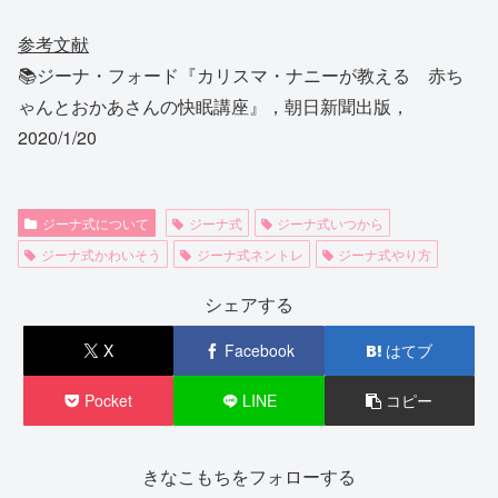
参考文献
📚ジーナ・フォード『カリスマ・ナニーが教える 赤ち
ゃんとおかあさんの快眠講座』，朝日新聞出版，
2020/1/20
ジーナ式について
ジーナ式
ジーナ式いつから
ジーナ式かわいそう
ジーナ式ネントレ
ジーナ式やり方
シェアする
X
Facebook
はてブ
Pocket
LINE
コピー
きなこもちをフォローする