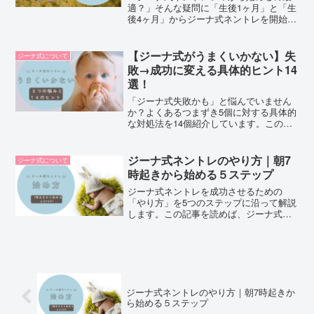
適？」そんな疑問に「生後1ヶ月」と「生
後4ヶ月」からジーナ式ネントレを開始し
た経験のある筆者が、それぞれの「メリ
ット」「大変だった点」を解説します。
【ジーナ式がうまくいかない】失
ジーナ式について
敗→成功に変える具体的ヒント14
選！
「ジーナ式失敗かも」と悩んでいません
か？よくあるつまずき5個に対する具体的
な対処法を14個紹介しています。この記
事を読めば赤ちゃんの睡眠の悩み解決の
ヒントになりますよ。
ジーナ式ネントレのやり方｜朝7
ジーナ式について
時起きから始める５ステップ
ジーナ式ネントレを成功させるための
「やり方」を5つのステップに沿って解説
します。この記事を読めば、ジーナ式ネ
ントレを無理なく成功させる事ができる
ようになりますよ。
ジーナ式ネントレのやり方｜朝7時起きか
ら始める５ステップ