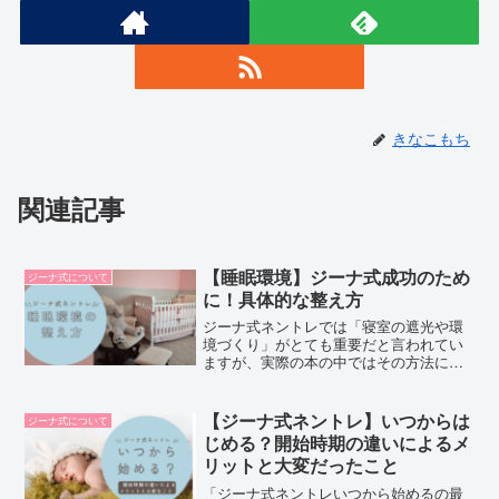
きなこもち
関連記事
【睡眠環境】ジーナ式成功のため
ジーナ式について
に！具体的な整え方
ジーナ式ネントレでは「寝室の遮光や環
境づくり」がとても重要だと言われてい
ますが、実際の本の中ではその方法につ
いて深く解説されていません。そのた
め、多くのママやパパが自己流で試行錯
誤しているのが現状です。この記事で
【ジーナ式ネントレ】いつからは
ジーナ式について
は、赤ちゃんが「安心してぐっ...
じめる？開始時期の違いによるメ
リットと大変だったこと
「ジーナ式ネントレいつから始めるの最