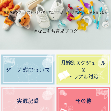
５歳０歳をジーナ式ネントレで育てたママが「ジーナ式のコツ」をお届けしま
す！
きなこもち育児ブログ